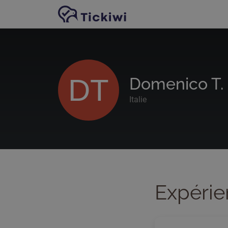
Passer au contenu principal
DT
Domenico T.
Italie
Expérie