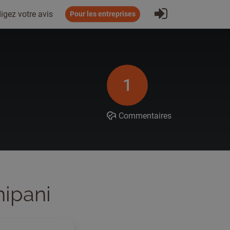
S'inscrire
igez votre avis
Pour les entreprises
1
Commentaires
hipani