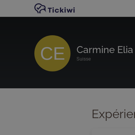
Passer au contenu principal
CE
Carmine Elia
Suisse
Expérie