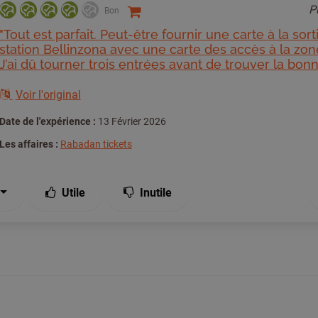
P
Bon
"Tout est parfait. Peut-être fournir une carte à la sort
station Bellinzona avec une carte des accès à la zon
J’ai dû tourner trois entrées avant de trouver la bon
Voir l'original
Date de l'expérience :
13 Février 2026
Les affaires :
Rabadan tickets
Utile
Inutile