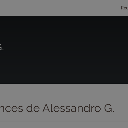
Réd
.
nces de Alessandro G.