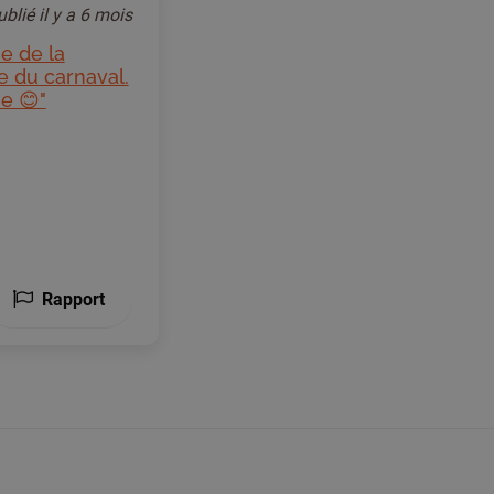
ublié
il y a 6 mois
ie de la
e du carnaval.
ne 😊"
Rapport