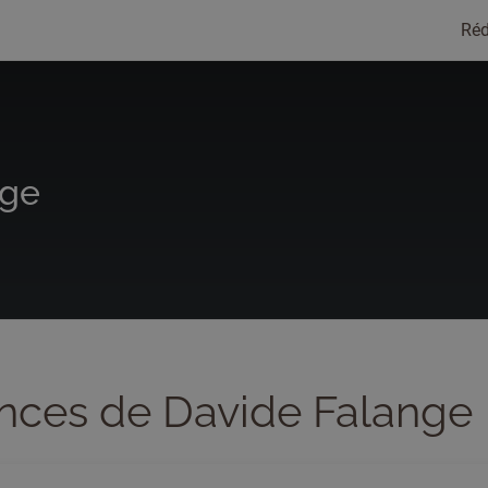
Réd
nge
nces de Davide Falange