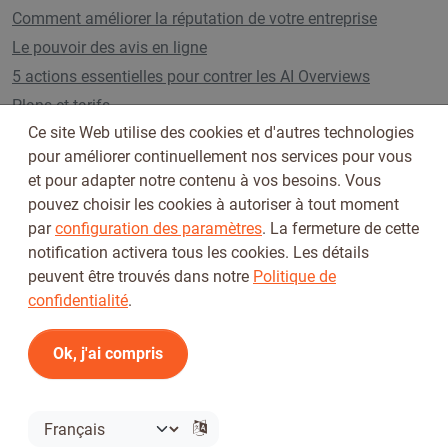
Comment améliorer la réputation de votre entreprise
Le pouvoir des avis en ligne
5 actions essentielles pour contrer les AI Overviews
Plans et tarifs
Ce site Web utilise des cookies et d'autres technologies
pour améliorer continuellement nos services pour vous
et pour adapter notre contenu à vos besoins. Vous
Suivez-nous sur
pouvez choisir les cookies à autoriser à tout moment
par
configuration des paramètres
. La fermeture de cette
notification activera tous les cookies. Les détails
peuvent être trouvés dans notre
Politique de
confidentialité
.
Ok, j'ai compris
Conditions d'utilisation
Politique de confidentialité
© 2026 Tickiwi - Tous droits réservés