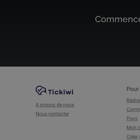
Commencez 
Navigation du site
Plate-forme Tickiwi
Pour 
Rédige
A propos de nous
Comme
Nous contacter
Pays
Mon 
Créer