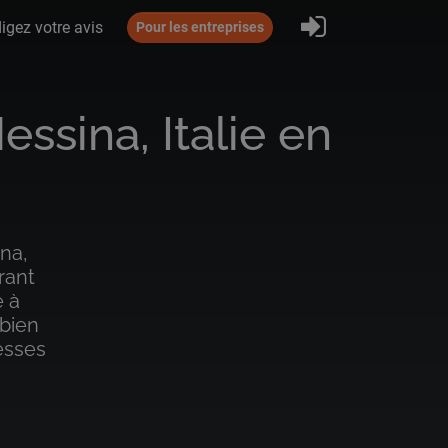
S'inscrire
igez votre avis
Pour les entreprises
ssina, Italie en
na,
rant
 à
 bien
esses