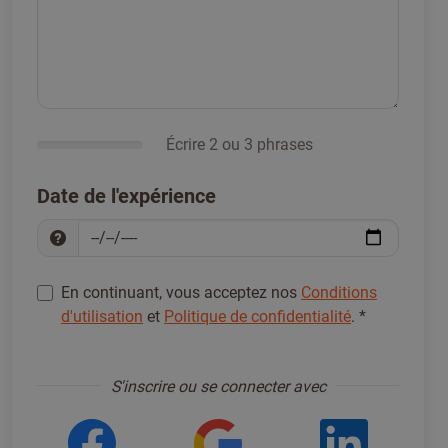
Écrire 2 ou 3 phrases
Date de l'expérience
En continuant, vous acceptez nos
Conditions
d'utilisation
et
Politique de confidentialité
.
*
S'inscrire pour continuer
*
S'inscrire ou se connecter avec
Se connecter avec Facebook
Se connecter ave
Se con