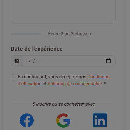
Écrire 2 ou 3 phrases
Date de l'expérience
En continuant, vous acceptez nos
Conditions
d'utilisation
et
Politique de confidentialité
.
*
S'inscrire pour continuer
*
S'inscrire ou se connecter avec
Se connecter avec Facebook
Se connecter ave
Se con