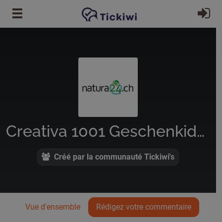
Passer au contenu principal
S'
Creativa 1001 Geschenkideen Gmbh
Créé par la communauté Tickiwi's
Vue d'ensemble
Rédigez votre commentaire