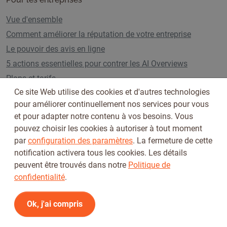
Vue d'ensemble
Comment améliorer la réputation de votre entreprise
Le pouvoir des avis en ligne
5 actions essentielles pour contrer les AI Overviews
Plans et tarifs
Ce site Web utilise des cookies et d'autres technologies
pour améliorer continuellement nos services pour vous
et pour adapter notre contenu à vos besoins. Vous
Suivez-nous sur
pouvez choisir les cookies à autoriser à tout moment
par
configuration des paramètres
. La fermeture de cette
notification activera tous les cookies. Les détails
peuvent être trouvés dans notre
Politique de
confidentialité
.
Ok, j'ai compris
Conditions d'utilisation
Politique de confidentialité