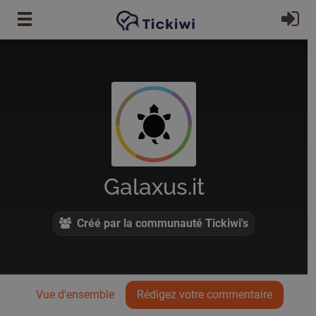
Passer au contenu principal
S'
Galaxus.it
Créé par la communauté Tickiwi's
Vue d'ensemble
Rédigez votre commentaire