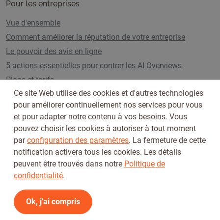
Pour les entreprises
Vue d'ensemble
Comment améliorer la réputation de votre entreprise
Le pouvoir des avis en ligne
5 actions essentielles pour contrer les AI Overviews
Plans et tarifs
Ce site Web utilise des cookies et d'autres technologies
pour améliorer continuellement nos services pour vous
et pour adapter notre contenu à vos besoins. Vous
Suivez-nous sur
pouvez choisir les cookies à autoriser à tout moment
par
configuration des paramètres
. La fermeture de cette
notification activera tous les cookies. Les détails
peuvent être trouvés dans notre
Politique de
confidentialité
.
Ok, j'ai compris
Conditions d'utilisation
Politique de confidentialité