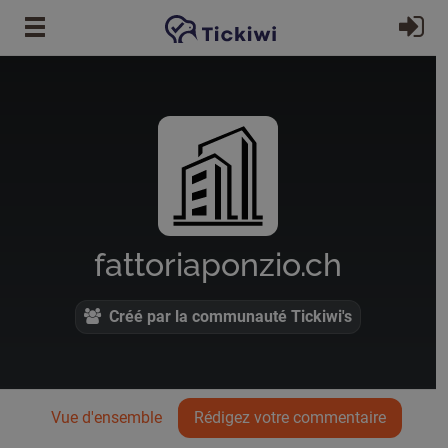
Passer au contenu principal
S'
fattoriaponzio.ch
Créé par la communauté Tickiwi's
Vue d'ensemble
Rédigez votre commentaire