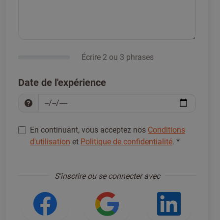
Écrire 2 ou 3 phrases
Date de l'expérience
En continuant, vous acceptez nos
Conditions
d'utilisation
et
Politique de confidentialité
.
*
S'inscrire pour continuer
*
S'inscrire ou se connecter avec
Se connecter avec Facebook
Se connecter ave
Se con