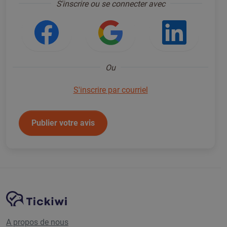
S'inscrire ou se connecter avec
Se connecter avec Facebook
Se connecter ave
Se con
Ou
S'inscrire par courriel
Publier votre avis
Navigation du site
Plate-forme Tickiwi
A propos de nous