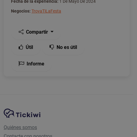
Fecha de la experiencia:
1 De Mayo De 2024
Negocios:
TrovaTiLaFesta
Compartir
Útil
No es útil
Informe
Navegación del sitio
Plataforma Tickiwi
Quiénes somos
Contacte con nosotros