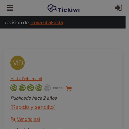
Ir al contenido principal
In
Revisión de
TrovaTiLaFesta
MD
Mattia Debernardi
Buena
Publicado
hace 2 años
"Rápido y sencillo"
Ver original