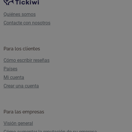
Navegación del sitio
Quiénes somos
Contacte con nosotros
Para los clientes
Cómo escribir reseñas
Países
Mi cuenta
Crear una cuenta
Para las empresas
Visión general
Cómo aumentar la reputación de su empresa