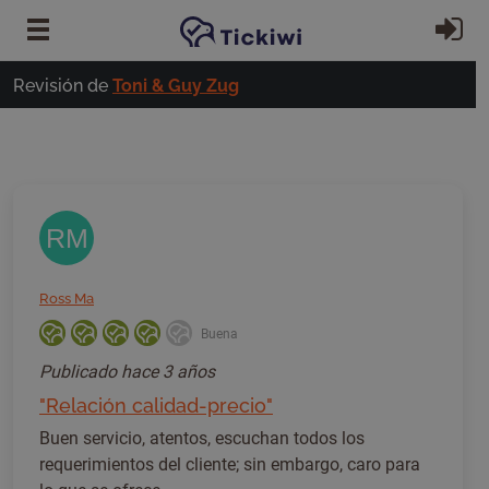
Ir al contenido principal
In
Revisión de
Toni & Guy Zug
RM
Ross Ma
Buena
Publicado
hace 3 años
"Relación calidad-precio"
Buen servicio, atentos, escuchan todos los
requerimientos del cliente; sin embargo, caro para