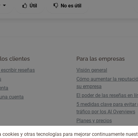
r
Útil
No es útil
los clientes
Para las empresas
escribir reseñas
Visión general
s
Cómo aumentar la reputaci
su empresa
enta
El poder de las reseñas en l
 una cuenta
5 medidas clave para evitar 
tráfico por los AI Overviews
Planes y precios
iza cookies y otras tecnologías para mejorar continuamente nuest