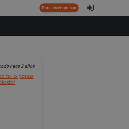
Iniciar sesió
Para las empresas
icado
hace 2 años
do te lo pones
lesto"