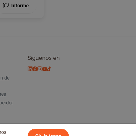
Informe
Síguenos en
ón de
ínea
perder
ros