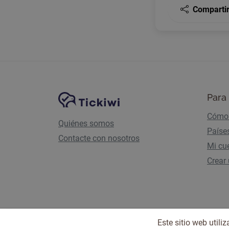
Comparti
Navegación del sitio
Plataforma Tickiwi
Para 
Cómo 
Quiénes somos
Paíse
Contacte con nosotros
Mi cu
Crear
Este sitio web util