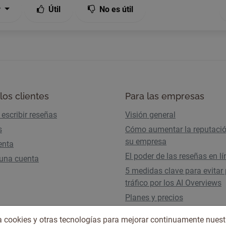
r
Útil
No es útil
los clientes
Para las empresas
escribir reseñas
Visión general
s
Cómo aumentar la reputaci
su empresa
enta
El poder de las reseñas en l
 una cuenta
5 medidas clave para evitar 
tráfico por los AI Overviews
Planes y precios
iza cookies y otras tecnologías para mejorar continuamente nuest