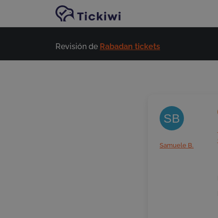
Ir al contenido principal
Revisión de
Rabadan tickets
SB
Samuele B.