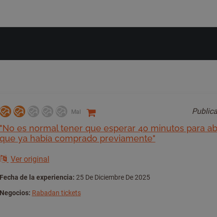
Public
Mal
"No es normal tener que esperar 40 minutos para abri
que ya había comprado previamente"
Ver original
Fecha de la experiencia:
25 De Diciembre De 2025
Negocios:
Rabadan tickets