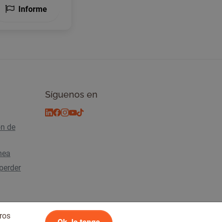
Informe
Síguenos en
ón de
ínea
perder
ros