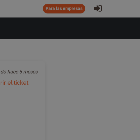
Iniciar sesió
Para las empresas
ado
hace 6 meses
r el ticket