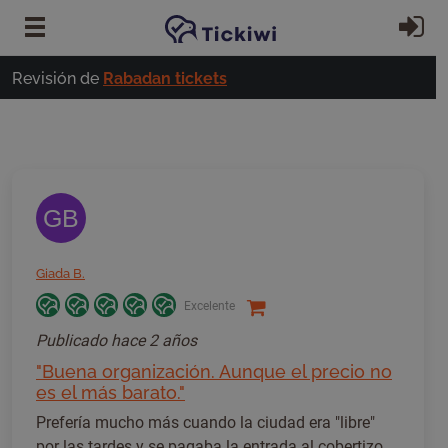
Ir al contenido principal
In
Revisión de
Rabadan tickets
GB
Giada B.
Excelente
Publicado
hace 2 años
"Buena organización. Aunque el precio no
es el más barato."
Prefería mucho más cuando la ciudad era "libre"
por las tardes y se pagaba la entrada al cobertizo.