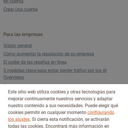
Mi cuenta
Crear una cuenta
Para las empresas
Visión general
Cómo aumentar la reputación de su empresa
El poder de las reseñas en línea
5 medidas clave para evitar perder tráfico por los AI
Overviews
Planes y precios
Este sitio web utiliza cookies y otras tecnologías para
mejorar continuamente nuestros servicios y adaptar
nuestro contenido a sus necesidades. Puede elegir qué
Síguenos en
cookies permitir en cualquier momento
configurando
los ajustes
. Si cierra esta notificación, se activarán
todas las cookies. Encontrará más información en