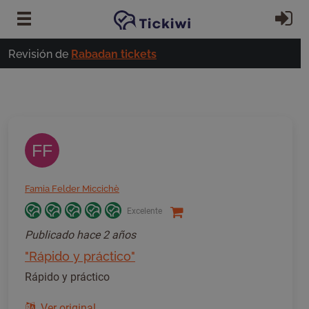
Ir al contenido principal
In
Revisión de
Rabadan tickets
FF
Famia Felder Miccichè
Excelente
Publicado
hace 2 años
"Rápido y práctico"
Rápido y práctico
Ver original