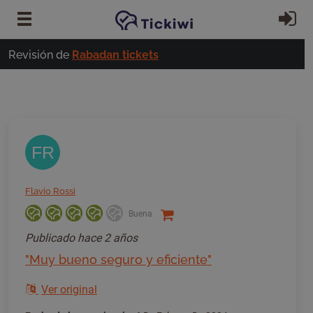
Ir al contenido principal
In
Revisión de
Rabadan tickets
FR
Flavio Rossi
Buena
Publicado
hace 2 años
"Muy bueno seguro y eficiente"
Ver original