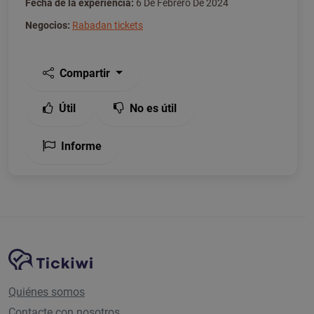
Fecha de la experiencia:
6 De Febrero De 2024
Negocios:
Rabadan tickets
Compartir
Útil
No es útil
Informe
Navegación del sitio
Plataforma Tickiwi
Quiénes somos
Contacte con nosotros