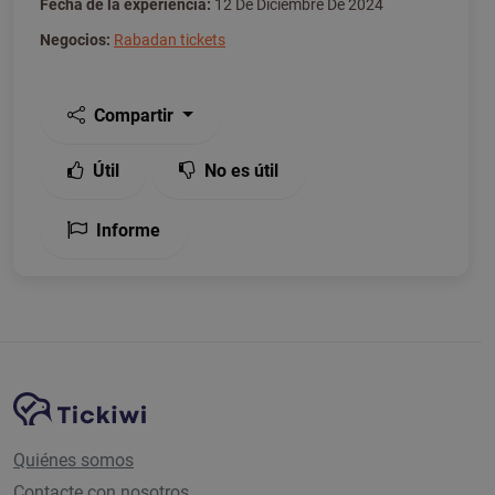
Fecha de la experiencia:
12 De Diciembre De 2024
Negocios:
Rabadan tickets
Compartir
Útil
No es útil
Informe
Navegación del sitio
Plataforma Tickiwi
Quiénes somos
Contacte con nosotros