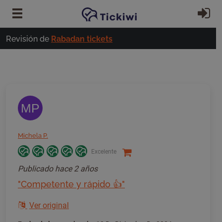
Ir al contenido principal
In
Revisión de
Rabadan tickets
MP
Michela P.
Excelente
Publicado
hace 2 años
"Competente y rápido 👍"
Ver original