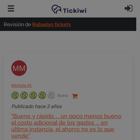
Ir al contenido principal
In
Revisión de
Rabadan tickets
MM
Michele M.
Buena
Publicado
hace 3 años
"Bueno y rápido ... un poco menos bueno
el costo adicional de los gastos ... en
última instancia, el ahorro no es lo que
vende"