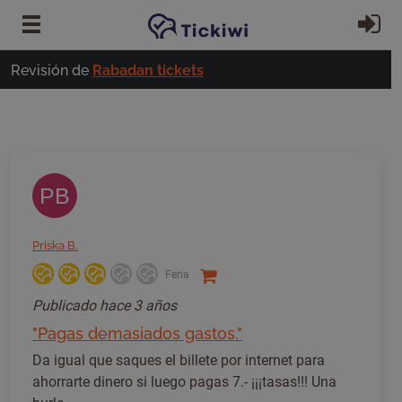
Ir al contenido principal
In
Revisión de
Rabadan tickets
PB
Priska B.
Feria
Publicado
hace 3 años
"Pagas demasiados gastos."
Da igual que saques el billete por internet para
ahorrarte dinero si luego pagas 7.- ¡¡¡tasas!!! Una