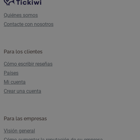
Navegación del sitio
Quiénes somos
Contacte con nosotros
Para los clientes
Cómo escribir reseñas
Países
Mi cuenta
Crear una cuenta
Para las empresas
Visión general
Cómo aumentar la reputación de su empresa