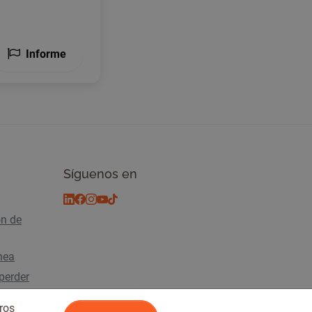
Informe
Síguenos en
ón de
ínea
perder
ros