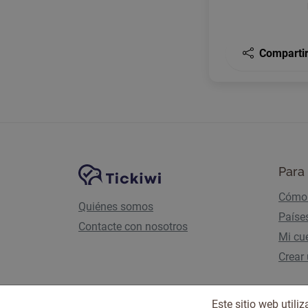
Comparti
Navegación del sitio
Plataforma Tickiwi
Para 
Cómo 
Quiénes somos
Paíse
Contacte con nosotros
Mi cu
Crear
Este sitio web util