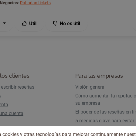
Negocios:
Rabadan tickets
r
Útil
No es útil
los clientes
Para las empresas
escribir reseñas
Visión general
s
Cómo aumentar la reputaci
su empresa
enta
El poder de las reseñas en l
 una cuenta
5 medidas clave para evitar 
tráfico por los AI Overviews
iza cookies y otras tecnologías para mejorar continuamente nuest