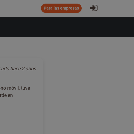
Iniciar sesió
Para las empresas
icado
hace 2 años
no móvil, tuve
rde en