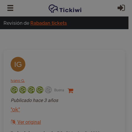
Ir al contenido principal
In
Revisión de
Rabadan tickets
IG
Ivano G.
Buena
Publicado
hace 3 años
"ok"
Ver original