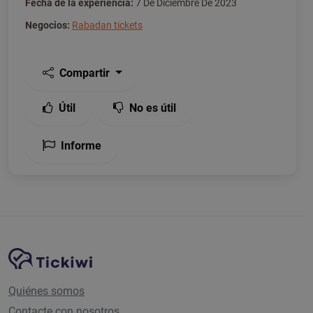
Fecha de la experiencia:
7 De Diciembre De 2023
Negocios:
Rabadan tickets
Compartir
Útil
No es útil
Informe
Navegación del sitio
Plataforma Tickiwi
Quiénes somos
Contacte con nosotros