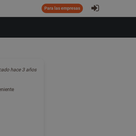
Iniciar sesió
Para las empresas
icado
hace 3 años
eniente