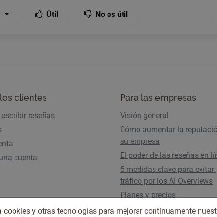
r
Útil
No es útil
los clientes
Para las empresas
escribir reseñas
Visión general
s
Cómo aumentar la reputaci
su empresa
enta
El poder de las reseñas en l
 una cuenta
5 medidas clave para evitar 
tráfico por los AI Overviews
Planes y precios
iza cookies y otras tecnologías para mejorar continuamente nuest