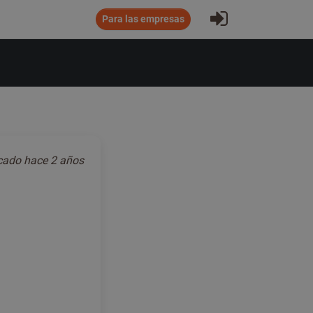
Iniciar sesió
Para las empresas
icado
hace 2 años