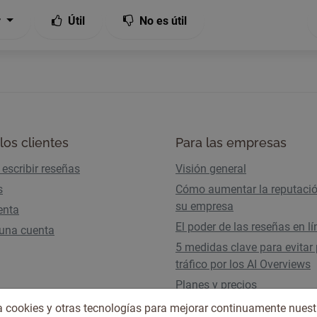
r
Útil
No es útil
los clientes
Para las empresas
escribir reseñas
Visión general
s
Cómo aumentar la reputaci
su empresa
enta
El poder de las reseñas en l
 una cuenta
5 medidas clave para evitar 
tráfico por los AI Overviews
Planes y precios
iza cookies y otras tecnologías para mejorar continuamente nuest