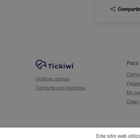
Comparti
Navegación del sitio
Plataforma Tickiwi
Para 
Cómo 
Quiénes somos
Paíse
Contacte con nosotros
Mi cu
Crear
Este sitio web util