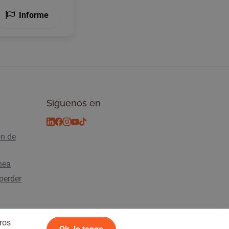
Informe
Síguenos en
ón de
ínea
perder
ros