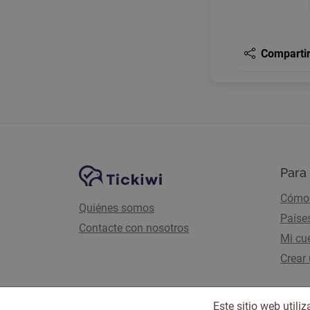
Comparti
Navegación del sitio
Plataforma Tickiwi
Para 
Cómo 
Quiénes somos
Paíse
Contacte con nosotros
Mi cu
Crear
Este sitio web util