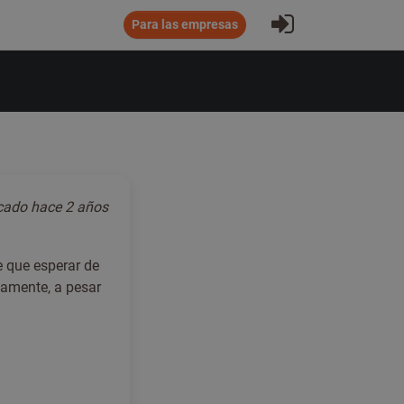
Iniciar sesió
Para las empresas
icado
hace 2 años
e que esperar de
damente, a pesar