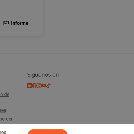
Informe
Síguenos en
ón de
ínea
perder
ros