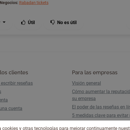
Negocios:
Rabadan tickets
r
Útil
No es útil
los clientes
Para las empresas
escribir reseñas
Visión general
s
Cómo aumentar la reputaci
su empresa
enta
El poder de las reseñas en l
 una cuenta
5 medidas clave para evitar 
tráfico por los AI Overviews
iza cookies y otras tecnologías para mejorar continuamente nuest