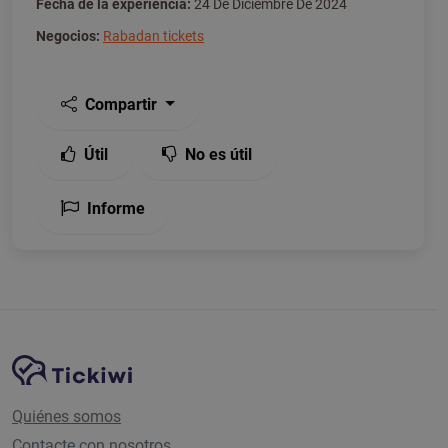
Fecha de la experiencia:
24 De Diciembre De 2024
Negocios:
Rabadan tickets
Compartir
Útil
No es útil
Informe
Navegación del sitio
Plataforma Tickiwi
Quiénes somos
Contacte con nosotros