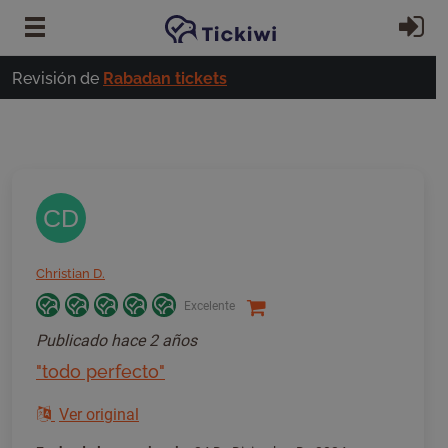
Ir al contenido principal
In
Revisión de
Rabadan tickets
CD
Christian D.
Excelente
Publicado
hace 2 años
"todo perfecto"
Ver original