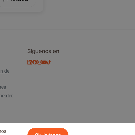
Síguenos en
ón de
ínea
perder
ros
2026 Tickiwi - Todos los derechos reservados