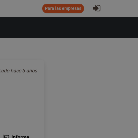
Iniciar sesió
Para las empresas
icado
hace 3 años
Informe