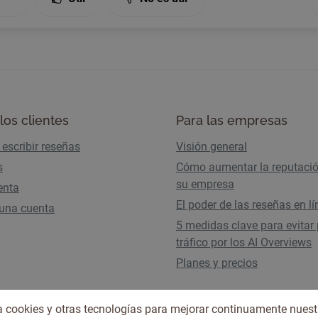
los clientes
Para las empresas
escribir reseñas
Visión general
s
Cómo aumentar la reputaci
su empresa
enta
El poder de las reseñas en l
 una cuenta
5 medidas clave para evitar 
tráfico por los AI Overviews
Planes y precios
iza cookies y otras tecnologías para mejorar continuamente nuest
Condiciones de uso
Política de privacidad
© 