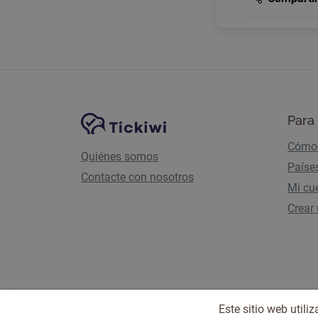
Navegación del sitio
Plataforma Tickiwi
Para 
Cómo 
Quiénes somos
Paíse
Contacte con nosotros
Mi cu
Crear
Este sitio web util