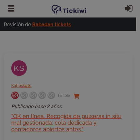
Ir al contenido principal
In
Revisión de
Rabadan tickets
KS
Katjuska S.
Terrible
Publicado
hace 2 años
"OK en línea. Recogida de pulseras in situ
mal gestionada: cola dedicada y
contadores abiertos antes."