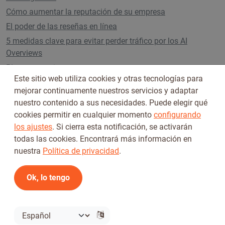
Cómo aumentar la reputación de su empresa
El poder de las reseñas en línea
5 medidas clave para evitar perder tráfico por los AI
Overviews
Planes y precios
Este sitio web utiliza cookies y otras tecnologías para
mejorar continuamente nuestros servicios y adaptar
nuestro contenido a sus necesidades. Puede elegir qué
Síguenos en
cookies permitir en cualquier momento
configurando
los ajustes
. Si cierra esta notificación, se activarán
todas las cookies. Encontrará más información en
nuestra
Política de privacidad
.
Ok, lo tengo
Condiciones de uso
Política de privacidad
© 2026 Tickiwi - Todos los derechos reservados