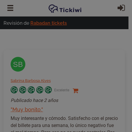
Ir al contenido principal
In
Revisión de
Rabadan tickets
SB
Sabrina Barbosa Alves
Excelente
Publicado
hace 2 años
"Muy bonito."
Muy interesante y cómodo. Satisfecho con el precio
del billete para una semana, lo único negativo fue