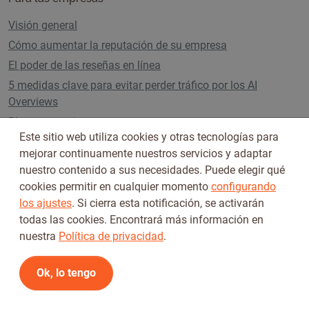
Visión general
Cómo aumentar la reputación de su empresa
El poder de las reseñas en línea
5 medidas clave para evitar perder tráfico por los AI
Overviews
Planes y precios
Este sitio web utiliza cookies y otras tecnologías para
mejorar continuamente nuestros servicios y adaptar
nuestro contenido a sus necesidades. Puede elegir qué
Síguenos en
cookies permitir en cualquier momento
configurando
los ajustes
. Si cierra esta notificación, se activarán
todas las cookies. Encontrará más información en
nuestra
Política de privacidad
.
Ok, lo tengo
Condiciones de uso
Política de privacidad