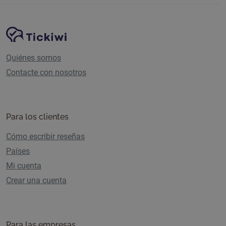
Navegación del sitio
Plataforma Tickiwi
Quiénes somos
Contacte con nosotros
Para los clientes
Cómo escribir reseñas
Países
Mi cuenta
Crear una cuenta
Para las empresas