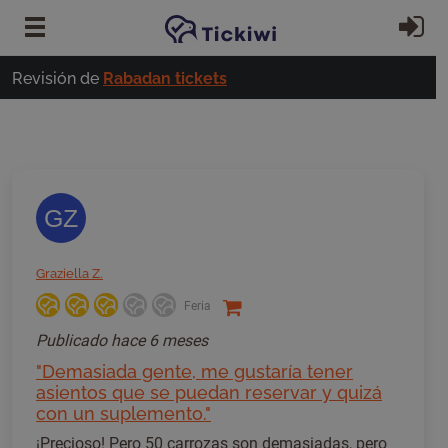
Ir al contenido principal
In
Revisión de
Rabadan tickets
GZ
Graziella Z.
Feria
Publicado
hace 6 meses
"Demasiada gente, me gustaría tener
asientos que se puedan reservar y quizá
con un suplemento."
¡Precioso! Pero 50 carrozas son demasiadas, pero