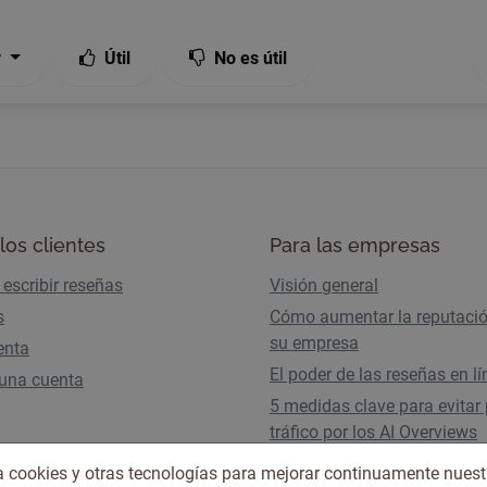
r
Útil
No es útil
los clientes
Para las empresas
escribir reseñas
Visión general
s
Cómo aumentar la reputaci
su empresa
enta
El poder de las reseñas en l
 una cuenta
5 medidas clave para evitar 
tráfico por los AI Overviews
Planes y precios
iza cookies y otras tecnologías para mejorar continuamente nuest