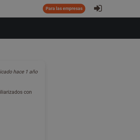
Iniciar sesió
Para las empresas
licado
hace 1 año
iliarizados con