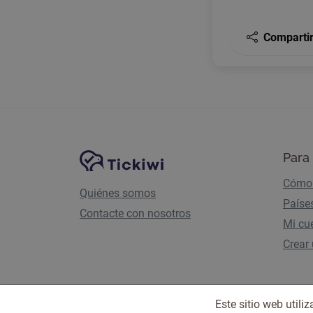
Comparti
Navegación del sitio
Plataforma Tickiwi
Para 
Cómo 
Quiénes somos
Paíse
Contacte con nosotros
Mi cu
Crear
Este sitio web util