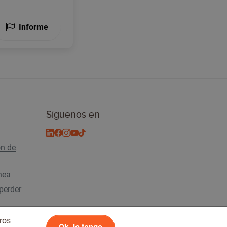
Informe
Síguenos en
ón de
ínea
perder
ros