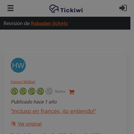
Ir al contenido principal
In
Revisión de
Rabadan tickets
HW
Hayoz Walter
Buena
Publicado
hace 1 año
"Incluso en francés, ¡lo entiendo!"
Ver original