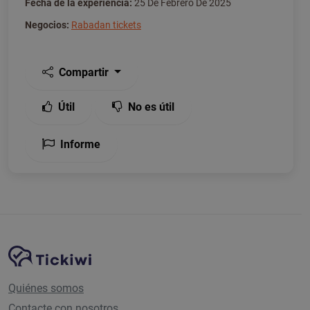
Fecha de la experiencia:
25 De Febrero De 2025
Negocios:
Rabadan tickets
Compartir
Útil
No es útil
Informe
Navegación del sitio
Plataforma Tickiwi
Quiénes somos
Contacte con nosotros