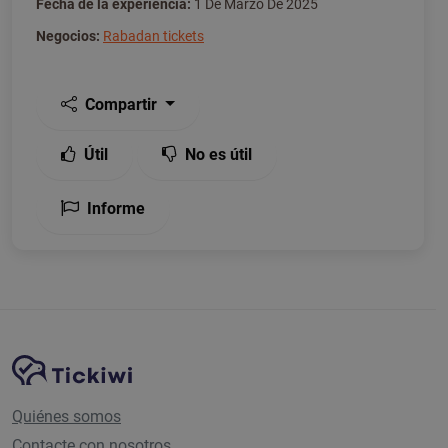
Fecha de la experiencia:
1 De Marzo De 2025
Negocios:
Rabadan tickets
Compartir
Útil
No es útil
Informe
Navegación del sitio
Plataforma Tickiwi
Quiénes somos
Contacte con nosotros