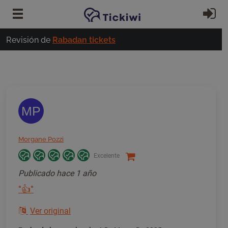
Ir al contenido principal
In
Revisión de
Rabadan tickets
MP
Morgane Pozzi
Excelente
Publicado
hace 1 año
"👍"
Ver original