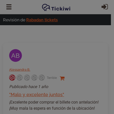
Ir al contenido principal
In
Revisión de
Rabadan tickets
AB
Alessandra B.
Terrible
Publicado
hace 1 año
"Malo y excelente juntos"
¡Excelente poder comprar el billete con antelación!
¡Muy mala la espera en función de la ubicación!