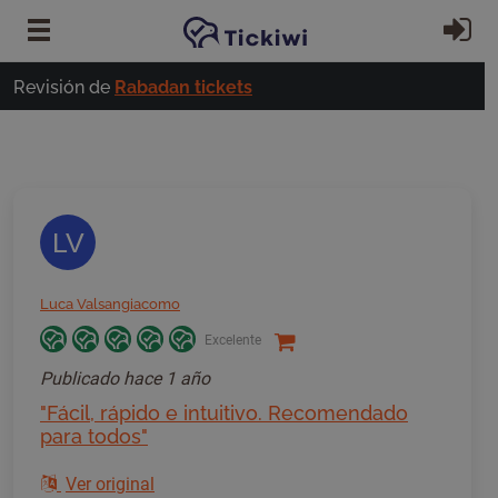
Ir al contenido principal
In
Revisión de
Rabadan tickets
LV
Luca Valsangiacomo
Excelente
Publicado
hace 1 año
"Fácil, rápido e intuitivo. Recomendado
para todos"
Ver original