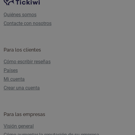
Navegación del sitio
Quiénes somos
Contacte con nosotros
Para los clientes
Cómo escribir reseñas
Países
Mi cuenta
Crear una cuenta
Para las empresas
Visión general
Cómo aumentar la reputación de su empresa