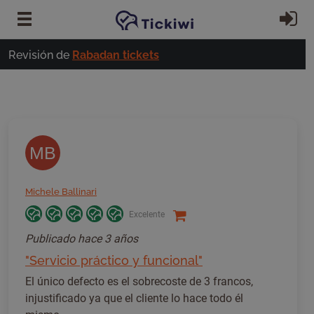
Ir al contenido principal
In
Revisión de
Rabadan tickets
MB
Michele Ballinari
Excelente
Publicado
hace 3 años
"Servicio práctico y funcional"
El único defecto es el sobrecoste de 3 francos,
injustificado ya que el cliente lo hace todo él