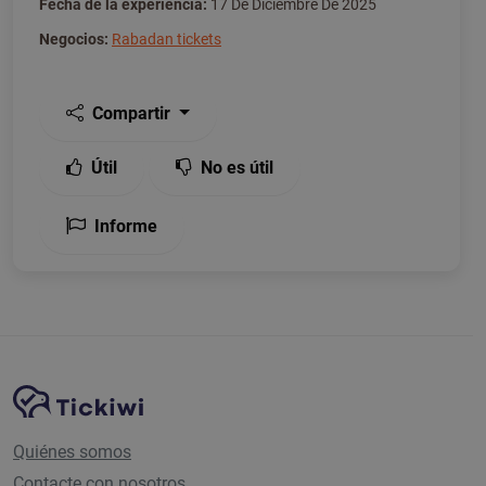
Fecha de la experiencia:
17 De Diciembre De 2025
Negocios:
Rabadan tickets
Compartir
Útil
No es útil
Informe
Navegación del sitio
Plataforma Tickiwi
Quiénes somos
Contacte con nosotros