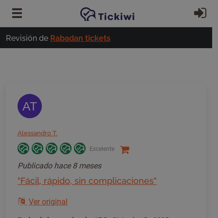
Ir al contenido principal
In
Revisión de
Rabadan tickets
AT
Alessandro T.
Excelente
Publicado
hace 8 meses
"Fácil, rápido, sin complicaciones"
Ver original