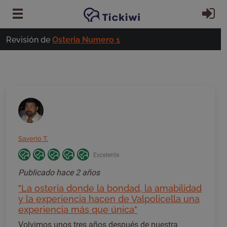
Ir al contenido principal
In
Revisión de
Osteria Numero 1
Saverio T.
Excelente
Publicado
hace 2 años
"La osteria donde la bondad, la amabilidad
y la experiencia hacen de Valpolicella una
experiencia más que única"
Volvimos unos tres años después de nuestra