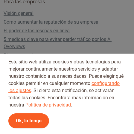
Para las empresas
Visión general
Cómo aumentar la reputación de su empresa
El poder de las reseñas en línea
5 medidas clave para evitar perder tráfico por los AI
Overviews
Planes y precios
Este sitio web utiliza cookies y otras tecnologías para
mejorar continuamente nuestros servicios y adaptar
nuestro contenido a sus necesidades. Puede elegir qué
Síguenos en
cookies permitir en cualquier momento
configurando
los ajustes
. Si cierra esta notificación, se activarán
todas las cookies. Encontrará más información en
nuestra
Política de privacidad
.
Ok, lo tengo
Condiciones de uso
Política de privacidad