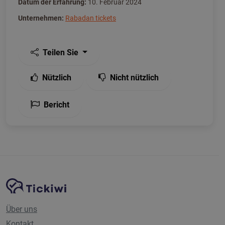
Datum der Erfahrung:
10. Februar 2024
Unternehmen:
Rabadan tickets
Teilen Sie
Nützlich
Nicht nützlich
Bericht
Website-Navigation
Tickiwi-Plattform
Über uns
Kontakt