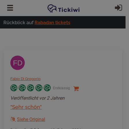
Zum Hauptinhalt springen
Ei
Rückblick auf
Rabadan tickets
FD
Fabio Di Gregorio
Erstklassig
Veröffentlicht
vor 2 Jahren
"Sehr schön"
Siehe Original