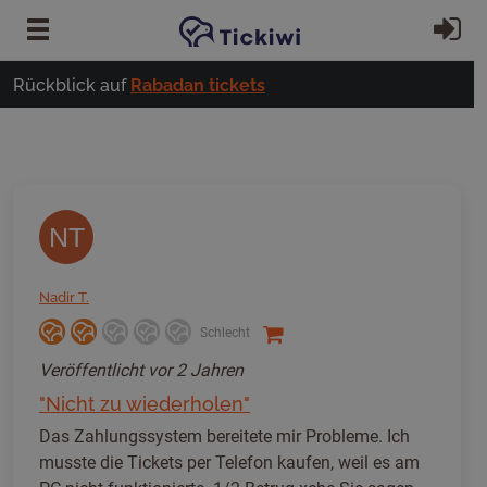
Zum Hauptinhalt springen
Ei
Rückblick auf
Rabadan tickets
NT
Nadir T.
Schlecht
Veröffentlicht
vor 2 Jahren
"Nicht zu wiederholen"
Das Zahlungssystem bereitete mir Probleme. Ich
musste die Tickets per Telefon kaufen, weil es am