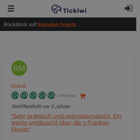
Zum Hauptinhalt springen
Ei
Rückblick auf
Rabadan tickets
RM
Ryan M.
Erstklassig
Veröffentlicht
vor 3 Jahren
"Sehr praktisch und unproblematisch. Ein
wenig enttäuscht über die 3 Franken
Steuer"