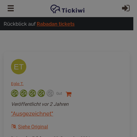
Zum Hauptinhalt springen
Ei
Rückblick auf
Rabadan tickets
ET
Egle T.
Gut
Veröffentlicht
vor 2 Jahren
"Ausgezeichnet"
Siehe Original