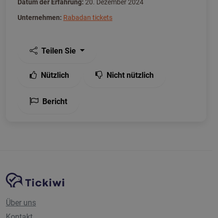
Datum der Erfahrung:
20. Dezember 2024
Unternehmen:
Rabadan tickets
Teilen Sie
Nützlich
Nicht nützlich
Bericht
Website-Navigation
Tickiwi-Plattform
Über uns
Kontakt