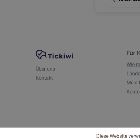
Website-Navigation
Tickiwi-Plattform
Für 
Wie m
Über uns
Lände
Kontakt
Mein 
Konto 
Diese Website verw