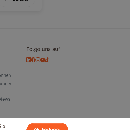
Folge uns auf
önnen
tungen
rviews
Sie
n
© 2026 Tickiwi - Alle Rechte vorbehalten