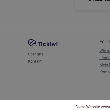
Website-Navigation
Tickiwi-Plattform
Für 
Wie m
Über uns
Lände
Kontakt
Mein 
Konto 
Diese Website verw