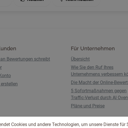
Kunden
Für Unternehmen
an Bewertungen schreibt
Übersicht
r
Wie Sie den Ruf Ihres
Unternehmens verbessern k
Konto
Die Macht der Online-Bewer
erstellen
5 Sofortmaßnahmen gegen
Traffic-Verlust durch AI Ove
Pläne und Preise
endet Cookies und andere Technologien, um unsere Dienste für 
Nutzungsbedingungen
Datenschutzbestimmunge