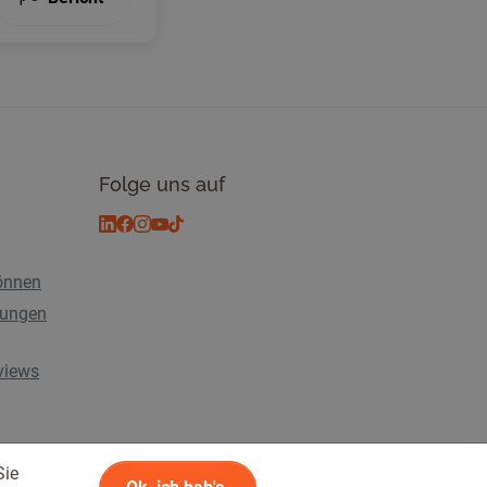
Folge uns auf
önnen
tungen
rviews
Sie
n
© 2026 Tickiwi - Alle Rechte vorbehalten