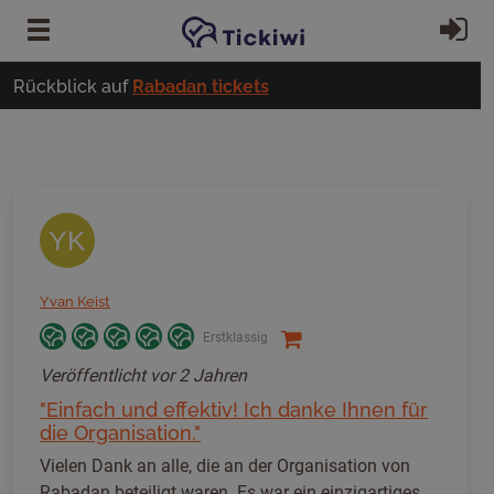
Zum Hauptinhalt springen
Ei
Rückblick auf
Rabadan tickets
YK
Yvan Keist
Erstklassig
Veröffentlicht
vor 2 Jahren
"Einfach und effektiv! Ich danke Ihnen für
die Organisation."
Vielen Dank an alle, die an der Organisation von
Rabadan beteiligt waren. Es war ein einzigartiges