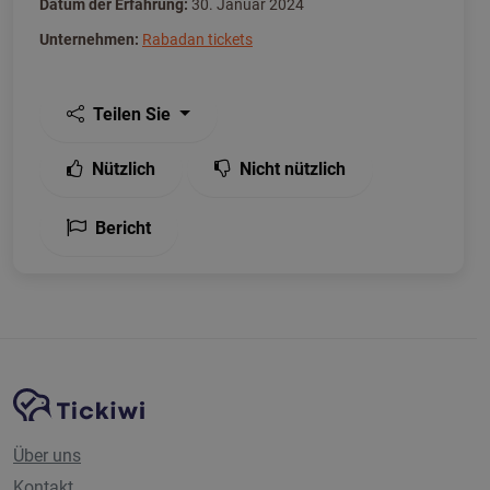
Datum der Erfahrung:
30. Januar 2024
Unternehmen:
Rabadan tickets
Teilen Sie
Nützlich
Nicht nützlich
Bericht
Website-Navigation
Tickiwi-Plattform
Über uns
Kontakt