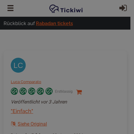
Zum Hauptinhalt springen
Ei
Rückblick auf
Rabadan tickets
LC
Luca Comparato
Erstklassig
Veröffentlicht
vor 3 Jahren
"Einfach"
Siehe Original