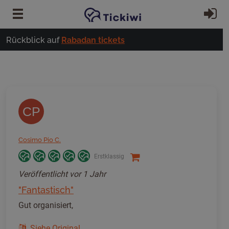
Zum Hauptinhalt springen
Ei
Rückblick auf
Rabadan tickets
CP
Cosimo Pio C.
Erstklassig
Veröffentlicht
vor 1 Jahr
"Fantastisch"
Gut organisiert,
Siehe Original